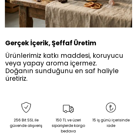
Gerçek İçerik, Şeffaf Üretim
Ürünlerimiz katkı maddesi, koruyucu
veya yapay aroma içermez.
Doğanın sunduğunu en saf haliyle
üretiriz.
256 Bit SSL ile
150 TL ve üzeri
15 iş günü içerisinde
güvende alışveriş
siparişlerde kargo
iade
bedava