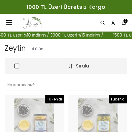
1000 TL Üzeri Ücretsiz Kargo
0
00 TL Üzeri %10 İndirim / 3000 TL Üzeri %15 İndirim /
1500 TL Üze
Zeytin
4
ürün
Sırala
Tükendi
Tükendi