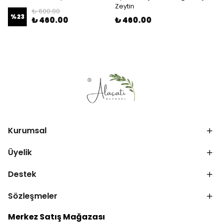
Zeytin
₺ 600.00
%
23
₺ 460.00
₺ 460.00
Kurumsal
Üyelik
Destek
Sözleşmeler
Merkez Satış Mağazası