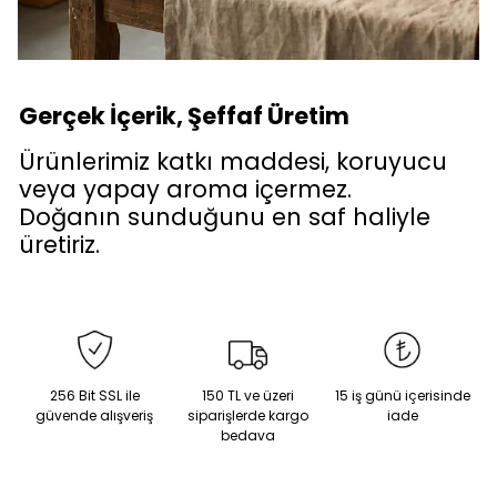
Gerçek İçerik, Şeffaf Üretim
Ürünlerimiz katkı maddesi, koruyucu
veya yapay aroma içermez.
Doğanın sunduğunu en saf haliyle
üretiriz.
256 Bit SSL ile
150 TL ve üzeri
15 iş günü içerisinde
güvende alışveriş
siparişlerde kargo
iade
bedava