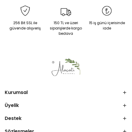
256 Bit SSL ile
150 TL ve üzeri
15 iş günü içerisinde
güvende alışveriş
siparişlerde kargo
iade
bedava
Kurumsal
Üyelik
Destek
Sözleşmeler