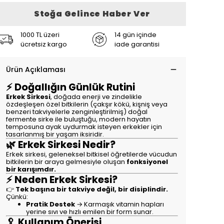
Stoğa Gelince Haber Ver
1000 TL üzeri
14 gün içinde
ücretsiz kargo
iade garantisi
Ürün Açıklaması
⚡ Doğallığın Günlük Rutini
Erkek Sirkesi
, doğada enerji ve zindelikle
özdeşleşen özel bitkilerin (çakşır kökü, kişniş veya
benzeri takviyelerle zenginleştirilmiş) doğal
fermente sirke ile buluştuğu, modern hayatın
temposuna ayak uydurmak isteyen erkekler için
tasarlanmış bir yaşam iksiridir.
🌿 Erkek Sirkesi Nedir?
Erkek sirkesi, geleneksel bitkisel öğretilerde vücudun
bitkilerin bir araya gelmesiyle oluşan
fonksiyonel
bir karışımdır.
⚡ Neden Erkek Sirkesi?
👉
Tek başına bir takviye değil, bir disiplindir.
Çünkü:
Pratik Destek
→ Karmaşık vitamin hapları
yerine sıvı ve hızlı emilen bir form sunar.
🥄 Kullanım Önerisi