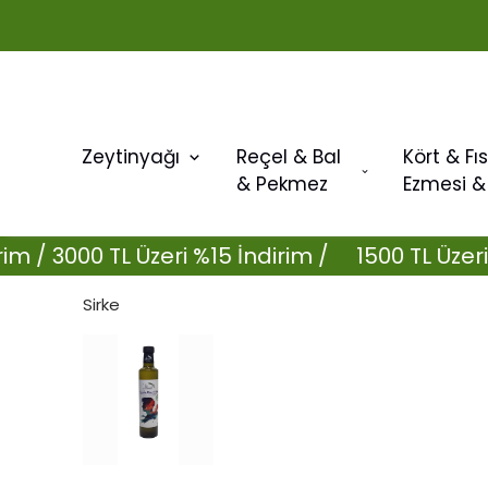
Zeytinyağı
Reçel & Bal
Kört & Fıs
& Pekmez
Ezmesi &
000 TL Üzeri %15 İndirim /
1500 TL Üzeri %10 İn
Sirke