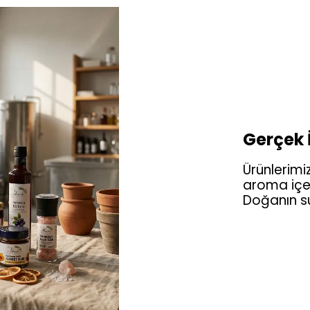
Gerçek İ
Ürünlerim
aroma içe
Doğanın su