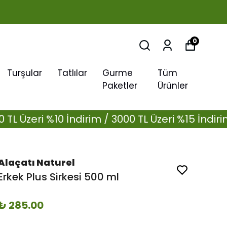
0
Turşular
Tatlılar
Gurme
Tüm
Paketler
Ürünler
ri %10 İndirim / 3000 TL Üzeri %15 İndirim /
15
Alaçatı Naturel
Erkek Plus Sirkesi 500 ml
₺ 285.00