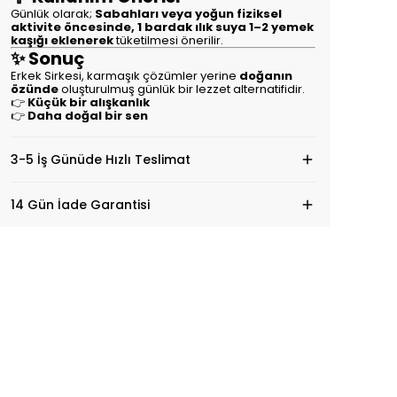
Günlük olarak;
Sabahları veya yoğun fiziksel
aktivite öncesinde, 1 bardak ılık suya 1–2 yemek
kaşığı eklenerek
tüketilmesi önerilir.
✨ Sonuç
Erkek Sirkesi, karmaşık çözümler yerine
doğanın
özünde
oluşturulmuş günlük bir lezzet alternatifidir.
👉
Küçük bir alışkanlık
👉
Daha doğal bir sen
3-5 İş Günüde Hızlı Teslimat
14 Gün İade Garantisi