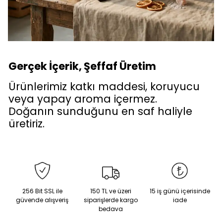
Gerçek İçerik, Şeffaf Üretim
Ürünlerimiz katkı maddesi, koruyucu
veya yapay aroma içermez.
Doğanın sunduğunu en saf haliyle
üretiriz.
256 Bit SSL ile
150 TL ve üzeri
15 iş günü içerisinde
güvende alışveriş
siparişlerde kargo
iade
bedava