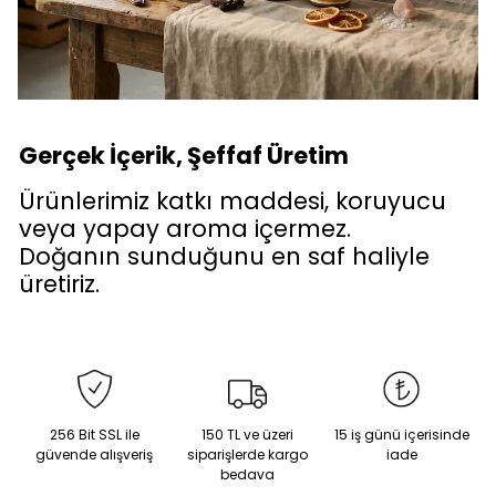
Gerçek İçerik, Şeffaf Üretim
Ürünlerimiz katkı maddesi, koruyucu
veya yapay aroma içermez.
Doğanın sunduğunu en saf haliyle
üretiriz.
256 Bit SSL ile
150 TL ve üzeri
15 iş günü içerisinde
güvende alışveriş
siparişlerde kargo
iade
bedava