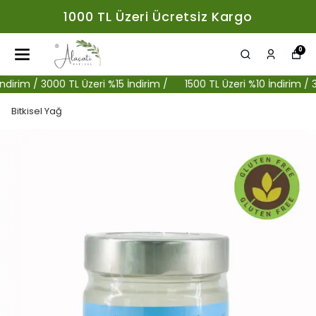
1000 TL Üzeri Ücretsiz Kargo
0
im / 3000 TL Üzeri %15 İndirim /
1500 TL Üzeri %10 İndirim / 3000
Bitkisel Yağ