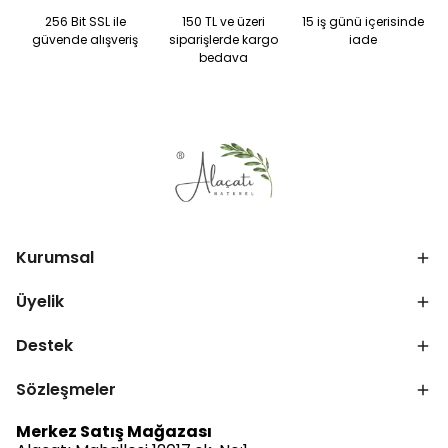
256 Bit SSL ile
150 TL ve üzeri
15 iş günü içerisinde
güvende alışveriş
siparişlerde kargo
iade
bedava
Kurumsal
Üyelik
Destek
Sözleşmeler
Merkez Satış Mağazası