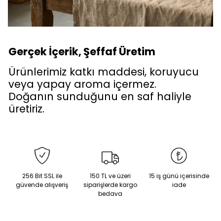
Gerçek İçerik, Şeffaf Üretim
Ürünlerimiz katkı maddesi, koruyucu
veya yapay aroma içermez.
Doğanın sunduğunu en saf haliyle
üretiriz.
256 Bit SSL ile
150 TL ve üzeri
15 iş günü içerisinde
güvende alışveriş
siparişlerde kargo
iade
bedava