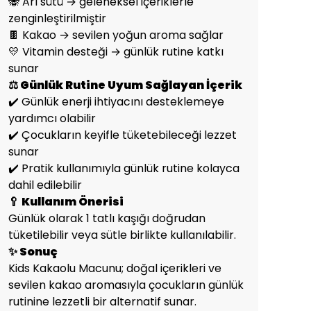
🐝 Arı sütü → geleneksel içeriklerle
zenginleştirilmiştir
🍫 Kakao → sevilen yoğun aroma sağlar
💛 Vitamin desteği → günlük rutine katkı
sunar
⚖️ Günlük Rutine Uyum Sağlayan İçerik
✔️ Günlük enerji ihtiyacını desteklemeye
yardımcı olabilir
✔️ Çocukların keyifle tüketebileceği lezzet
sunar
✔️ Pratik kullanımıyla günlük rutine kolayca
dahil edilebilir
🥄 Kullanım Önerisi
Günlük olarak 1 tatlı kaşığı doğrudan
tüketilebilir veya sütle birlikte kullanılabilir.
✨ Sonuç
Kids Kakaolu Macunu; doğal içerikleri ve
sevilen kakao aromasıyla çocukların günlük
rutinine lezzetli bir alternatif sunar.