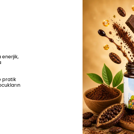
enerjik,
a
e pratik
ocukların