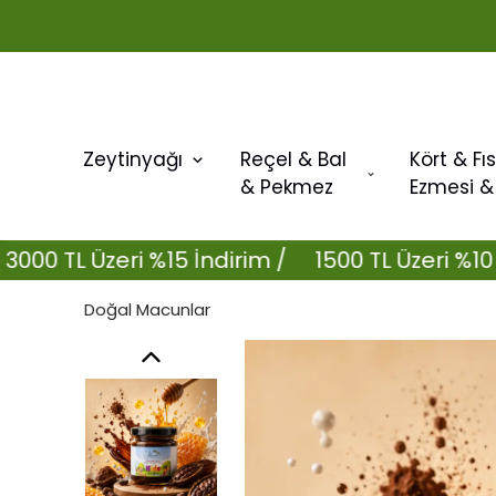
Zeytinyağı
Reçel & Bal
Kört & Fıs
& Pekmez
Ezmesi &
ri %15 İndirim /
1500 TL Üzeri %10 İndirim / 30
Doğal Macunlar