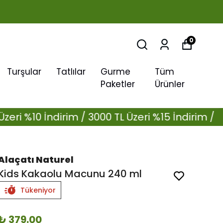
0
Turşular
Tatlılar
Gurme
Tüm
Paketler
Ürünler
dirim / 3000 TL Üzeri %15 İndirim /
1500 TL Üze
Alaçatı Naturel
Kids Kakaolu Macunu 240 ml
Tükeniyor
₺ 379.00