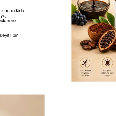
ırlanan Kids
eye,
beslenme
eyifli bir