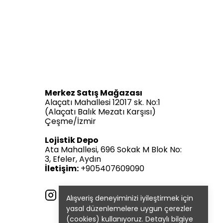
Merkez Satış Mağazası
Alaçatı Mahallesi 12017 sk. No:1
(Alaçatı Balık Mezatı Karşısı)
Çeşme/İzmir
Lojistik Depo
Ata Mahallesi, 696 Sokak M Blok No:
3, Efeler, Aydın
İletişim:
+905407609090
Alışveriş deneyiminizi iyileştirmek için
yasal düzenlemelere uygun çerezler
(cookies) kullanıyoruz. Detaylı bilgiye