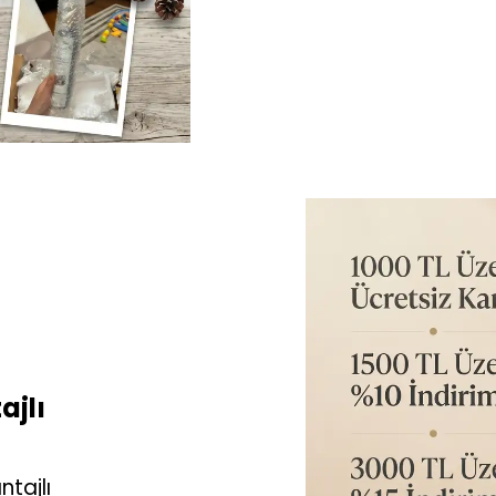
ajlı
ntajlı