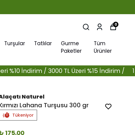
0
Turşular
Tatlılar
Gurme
Tüm
Paketler
Ürünler
0 İndirim / 3000 TL Üzeri %15 İndirim /
1500 TL
Alaçatı Naturel
Kırmızı Lahana Turşusu 300 gr
Tükeniyor
₺ 175.00