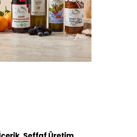
çerik, Şeffaf Üretim