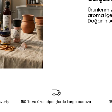
Ürünlerim
aroma içe
Doğanın su
şveriş
150 TL ve üzeri siparişlerde kargo bedava
1