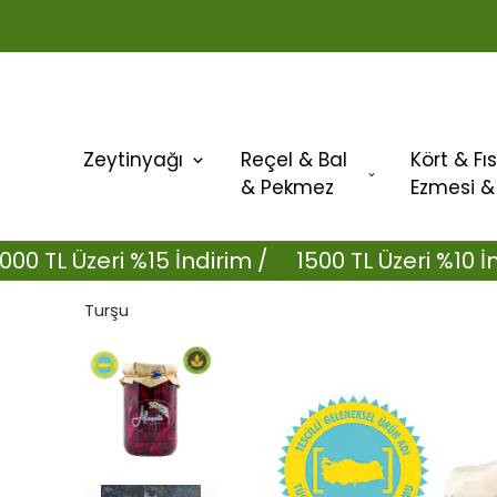
Zeytinyağı
Reçel & Bal
Kört & Fıs
& Pekmez
Ezmesi &
L Üzeri %15 İndirim /
1500 TL Üzeri %10 İndirim
Turşu