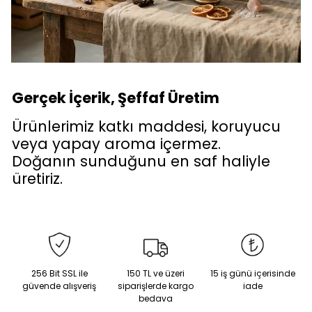
Gerçek İçerik, Şeffaf Üretim
Ürünlerimiz katkı maddesi, koruyucu
veya yapay aroma içermez.
Doğanın sunduğunu en saf haliyle
üretiriz.
256 Bit SSL ile
150 TL ve üzeri
15 iş günü içerisinde
güvende alışveriş
siparişlerde kargo
iade
bedava