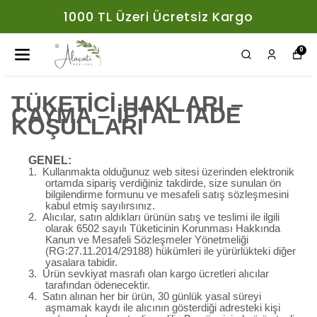
1000 TL Üzeri Ücretsiz Kargo
0
TÜKETİCİ HAKLARI –
CAYMA – İPTAL İADE
KOŞULLARI
GENEL:
1.
Kullanmakta olduğunuz web sitesi üzerinden elektronik
ortamda sipariş verdiğiniz takdirde, size sunulan ön
bilgilendirme formunu ve mesafeli satış sözleşmesini
kabul etmiş sayılırsınız.
2.
Alıcılar, satın aldıkları ürünün satış ve teslimi ile ilgili
olarak 6502 sayılı Tüketicinin Korunması Hakkında
Kanun ve Mesafeli Sözleşmeler Yönetmeliği
(RG:27.11.2014/29188) hükümleri ile yürürlükteki diğer
yasalara tabidir.
3.
Ürün sevkiyat masrafı olan kargo ücretleri alıcılar
tarafından ödenecektir.
4.
Satın alınan her bir ürün, 30 günlük yasal süreyi
aşmamak kaydı ile alıcının gösterdiği adresteki kişi