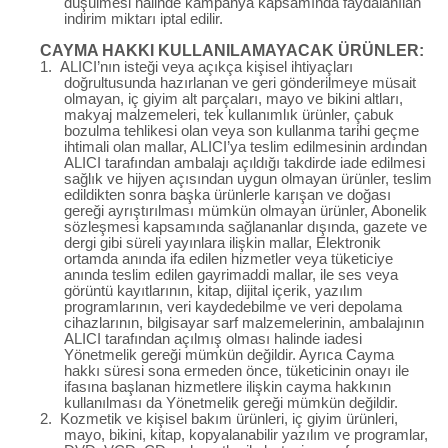
düşülmesi halinde kampanya kapsamında faydalanılan
indirim miktarı iptal edilir.
CAYMA HAKKI KULLANILAMAYACAK ÜRÜNLER:
1.
ALICI’nın isteği veya açıkça kişisel ihtiyaçları
doğrultusunda hazırlanan ve geri gönderilmeye müsait
olmayan, iç giyim alt parçaları, mayo ve bikini altları,
makyaj malzemeleri, tek kullanımlık ürünler, çabuk
bozulma tehlikesi olan veya son kullanma tarihi geçme
ihtimali olan mallar, ALICI’ya teslim edilmesinin ardından
ALICI tarafından ambalajı açıldığı takdirde iade edilmesi
sağlık ve hijyen açısından uygun olmayan ürünler, teslim
edildikten sonra başka ürünlerle karışan ve doğası
gereği ayrıştırılması mümkün olmayan ürünler, Abonelik
sözleşmesi kapsamında sağlananlar dışında, gazete ve
dergi gibi süreli yayınlara ilişkin mallar, Elektronik
ortamda anında ifa edilen hizmetler veya tüketiciye
anında teslim edilen gayrimaddi mallar, ile ses veya
görüntü kayıtlarının, kitap, dijital içerik, yazılım
programlarının, veri kaydedebilme ve veri depolama
cihazlarının, bilgisayar sarf malzemelerinin, ambalajının
ALICI tarafından açılmış olması halinde iadesi
Yönetmelik gereği mümkün değildir. Ayrıca Cayma
hakkı süresi sona ermeden önce, tüketicinin onayı ile
ifasına başlanan hizmetlere ilişkin cayma hakkının
kullanılması da Yönetmelik gereği mümkün değildir.
2.
Kozmetik ve kişisel bakım ürünleri, iç giyim ürünleri,
mayo, bikini, kitap, kopyalanabilir yazılım ve programlar,