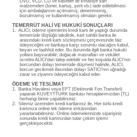
DVD, VCD, CD ve kasetler ile kırtasiye sarf
malzemeleri (toner, kartuş, şerit vb.) iade edilebilmesi
için ambalajlarının açılmamış, denenmemiş,
bozulmamış ve kullanılmamış olmaları gerekir.
TEMERRÜT HALİ VE HUKUKİ SONUÇLARI
1.
ALICI, ödeme işlemlerini kredi kartı ile yaptığı durumda
temerrüde düştüğü takdirde, kart sahibi banka ile
arasındaki kredi kartı sözleşmesi çerçevesinde faiz
ödeyeceğini ve bankaya karşı sorumlu olacağını kabul,
beyan ve taahhüt eder. Bu durumda ilgili banka hukuki
yollara başvurabilir; doğacak masrafları ve vekâlet
ücretini ALICI’dan talep edebilir ve her koşulda ALICI’nın
borcundan dolayı temerrüde düşmesi halinde, ALICI,
borcun gecikmeli ifasından dolayı SATICI’nın uğradığı
zarar ve ziyanını ödeyeceğini kabul eder.
ÖDEME VE TESLİMAT
1.
Banka Havalesi veya EFT (Elektronik Fon Transferi)
yaparak KUVEYTTURK bankası hesaplarımızdan (TL)
herhangi birine yapabilirsiniz.
2.
Sitemiz üzerinden kredi kartlarınız ile, Her türlü kredi
kartınıza online tek ödeme imkânından
yararlanabilirsiniz. Online ödemelerinizde siparişiniz
sonunda kredi kartınızdan tutar çekim işlemi
gerçekleşecektir.