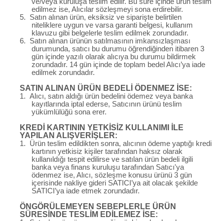
ve/veya kuruluşa teslim edilir. Bu süre içinde ürün teslim
edilmez ise, Alıcılar sözleşmeyi sona erdirebilir.
5.
Satın alınan ürün, eksiksiz ve siparişte belirtilen
niteliklere uygun ve varsa garanti belgesi, kullanım
klavuzu gibi belgelerle teslim edilmek zorundadır.
6.
Satın alınan ürünün satılmasının imkansızlaşması
durumunda, satıcı bu durumu öğrendiğinden itibaren 3
gün içinde yazılı olarak alıcıya bu durumu bildirmek
zorundadır. 14 gün içinde de toplam bedel Alıcı’ya iade
edilmek zorundadır.
SATIN ALINAN ÜRÜN BEDELİ ÖDENMEZ İSE:
1.
Alıcı, satın aldığı ürün bedelini ödemez veya banka
kayıtlarında iptal ederse, Satıcının ürünü teslim
yükümlülüğü sona erer.
KREDİ KARTININ YETKİSİZ KULLANIMI İLE
YAPILAN ALIŞVERİŞLER:
1.
Ürün teslim edildikten sonra, alıcının ödeme yaptığı kredi
kartının yetkisiz kişiler tarafından haksız olarak
kullanıldığı tespit edilirse ve satılan ürün bedeli ilgili
banka veya finans kuruluşu tarafından Satıcı'ya
ödenmez ise, Alıcı, sözleşme konusu ürünü 3 gün
içerisinde nakliye gideri SATICI’ya ait olacak şekilde
SATICI’ya iade etmek zorundadır.
ÖNGÖRÜLEMEYEN SEBEPLERLE ÜRÜN
SÜRESİNDE TESLİM EDİLEMEZ İSE: