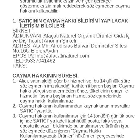
sorumluluk üstlenmeksizin ve hiçbir gerekçe
göstermeksizin malı reddederek sözleşmeden cayma
hakkını kullanabilir.
1.
SATICININ CAYMA HAKKI BİLDİRİMİ YAPILACAK
İLETİŞİM BİLGİLERİ:
ŞİRKET
ADI/UNVANI: Alaçatı Naturel Organik Ürünler Gıda İç
ve Dış Ticaret Anonim Şirketi
ADRES:
Ata Mh. Afrodisias Bulvarı Demirciler Sitesi
No:16U Efeler/Aydın
EPOSTA:
info@alacatinaturel.com
TEL:
05337041462
FAKS:
CAYMA HAKKININ SÜRESİ:
1.
Alıcı, satın aldığı eğer bir hizmet ise, bu 14 günlük süre
sözleşmenin imzalandığı tarihten itibaren başlar. Cayma
hakkı süresi sona ermeden önce, tüketicinin onayı ile
hizmetin ifasına başlanan hizmet sözleşmelerinde
cayma hakkı kullanılamaz.
2.
Cayma hakkının kullanımından kaynaklanan masraflar
SATICI’ ya aittir.
3.
Cayma hakkının kullanılması için 14 (ondört) günlük süre
içinde SATICI' ya iadeli taahhütlü posta, faks veya
eposta ile yazılı bildirimde bulunulması ve ürünün işbu
sözleşmede düzenlenen "Cayma Hakkı
Kullanılamayacak Ürünler" hükümleri çerçevesinde