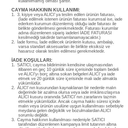
kullanılmamış olması şarttır.
CAYMA HAKKININ KULLANIMI:
1.
3. kişiye veya ALICI’ ya teslim edilen ürünün faturası,
(İade edilmek istenen ürünün faturası kurumsal ise, iade
ederken kurumun düzenlemiş olduğu iade faturası ile
birlikte gönderilmesi gerekmektedir. Faturası kurumlar
adına düzenlenen sipariş iadeleri İADE FATURASI
kesilmediği takdirde tamamlanamayacaktır.)
2.
İade formu, İade edilecek ürünlerin kutusu, ambalajı,
varsa standart aksesuarları ile birlikte eksiksiz ve
hasarsız olarak teslim edilmesi gerekmektedir.
İADE KOŞULLARI:
1.
SATICI, cayma bildiriminin kendisine ulaşmasından
itibaren en geç 10 günlük süre içerisinde toplam bedeli
ve ALICI’yı borç altına sokan belgeleri ALICI’ ya iade
etmek ve 20 günlük süre içerisinde malı iade almakla
yükümlüdür.
2.
ALICI’ nın kusurundan kaynaklanan bir nedenle malın
değerinde bir azalma olursa veya iade imkânsızlaşırsa
ALICI kusuru oranında SATICI’ nın zararlarını tazmin
etmekle yükümlüdür. Ancak cayma hakkı süresi içinde
malın veya ürünün usulüne uygun kullanılması sebebiyle
meydana gelen değişiklik ve bozulmalardan ALICI
sorumlu değildir.
3.
Cayma hakkının kullanılması nedeniyle SATICI
tarafından düzenlenen kampanya limit tutarının altına