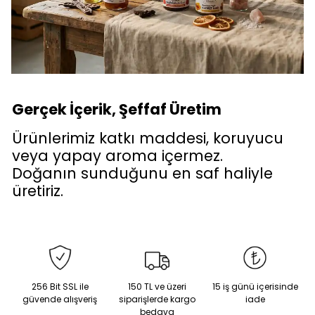
Gerçek İçerik, Şeffaf Üretim
Ürünlerimiz katkı maddesi, koruyucu
veya yapay aroma içermez.
Doğanın sunduğunu en saf haliyle
üretiriz.
256 Bit SSL ile
150 TL ve üzeri
15 iş günü içerisinde
güvende alışveriş
siparişlerde kargo
iade
bedava