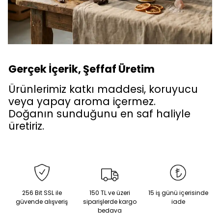
Gerçek İçerik, Şeffaf Üretim
Ürünlerimiz katkı maddesi, koruyucu
veya yapay aroma içermez.
Doğanın sunduğunu en saf haliyle
üretiriz.
256 Bit SSL ile
150 TL ve üzeri
15 iş günü içerisinde
güvende alışveriş
siparişlerde kargo
iade
bedava