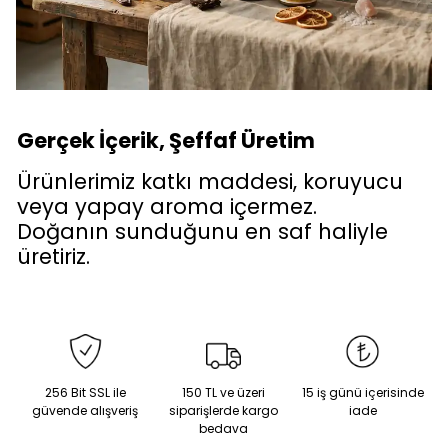
Gerçek İçerik, Şeffaf Üretim
Ürünlerimiz katkı maddesi, koruyucu
veya yapay aroma içermez.
Doğanın sunduğunu en saf haliyle
üretiriz.
256 Bit SSL ile
150 TL ve üzeri
15 iş günü içerisinde
güvende alışveriş
siparişlerde kargo
iade
bedava